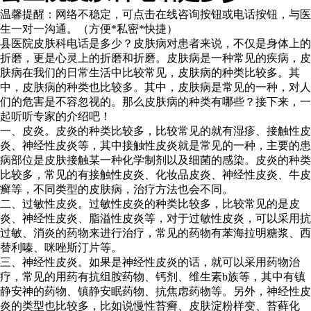
温馨提醒：
网络不稳定，可点击在线咨询按钮或电话按钮，与医
生一对一沟通。（方便*私密*快捷）
县医院皮肤科电话是多少？皮肤病对患者来说，不仅是身体上的
折磨，更是心灵上的折磨和折磨。皮肤病是一种常见的疾病，皮
肤病在我们的日常生活中比较常见，皮肤病的种类比较多。其
中，皮肤病的种类也比较多。其中，皮肤病是常见的一种，对人
们的危害是不容忽视的。那么皮肤病的种类有哪些？接下来，一
起听听专家的介绍吧！
一、皮炎。皮炎的种类比较多，比较常见的就有湿疹、接触性皮
炎、神经性皮炎等，其中接触性皮炎就是常见的一种，主要的患
病部位是皮肤接触某一种化学制剂以及细菌的感染。皮炎的种类
比较多，常见的有接触性皮炎、化妆品皮炎、神经性皮炎、牛皮
癣等，不同类型的皮肤病，治疗方法也会不同。
二、过敏性皮炎。过敏性皮炎的种类比较多，比较常见的是皮
炎、神经性皮炎、脂溢性皮炎等，对于过敏性皮炎，可以采用抗
过敏、消炎的药物来进行治疗，常见的药物有苯海拉明糖浆、西
替利嗪、咪唑斯汀片等。
三、神经性皮炎。如果是神经性皮炎的话，就可以采用药物治
疗，常见的用药有抗组胺药物、钙剂、维生素b族等，其中有镇
静安神的药物、镇静安眠药物、抗焦虑药物等。另外，神经性皮
炎的类型也比较多，比如说慢性苔癣、皮肤淀粉样变、苔藓化