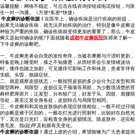
温馨提醒：
网络不稳定，可点击在线咨询按钮或电话按钮，与医
生一对一沟通。（方便*私密*快捷）
牛皮癣的诊断依据！
在医学上，确诊疾病是治疗疾病的前提，
如果无法确诊疾病，就无法开始疾病的治疗。特别是像牛皮癣这
种较为严重的疾病，确诊疾病就变得更加的重要了，那么，牛皮
癣又是如何确诊的呢?下面就随着
成都牛皮癣医院
医师来了解一
下牛皮癣的诊断吧。
一、牛皮癣患者会自觉的发性奇痒，当被衣摩擦与汗渍时更剧，
特备是晚上睡觉时，搔之不知痛楚，从而经常会引发情绪波动
时，瘙痒也随之加剧，可见瘙痒可影响工作和休息，患者常伴有
失眠、头昏、烦躁症状。
二、就是观察皮损状态，一般按照皮损的多少会分为泛发型和局
限型两种。局限型，皮损仅见于颈项等局部，为少数境清楚的苔
藓样肥厚斑片；泛发型，分布较广泛，好发于头、四肢、肩腰部
等处，甚至泛发全身各处，皮损特点与局限型相同。
三、牛皮癣和和其他皮肤病的表现症状很相似，一般不经过仔细
的诊断是难于区别的，一般在灯光进行照射时，比较好在自然光
下，其次是日光灯，应检查全身的皮损情况。除皮肤外，还应检
查毛发、指(趾)甲及粘膜有无变化。
牛皮癣的诊断依据！
通过上述的介绍，希望能够为广大患者提供