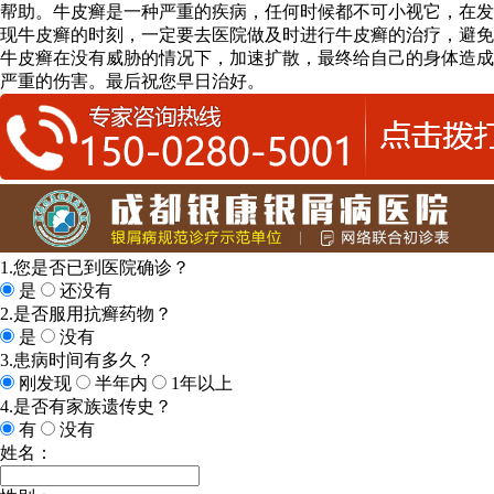
帮助。牛皮癣是一种严重的疾病，任何时候都不可小视它，在发
现牛皮癣的时刻，一定要去医院做及时进行牛皮癣的治疗，避免
牛皮癣在没有威胁的情况下，加速扩散，最终给自己的身体造成
严重的伤害。最后祝您早日治好。
1.您是否已到医院确诊？
是
还没有
2.是否服用抗癣药物？
是
没有
3.患病时间有多久？
刚发现
半年内
1年以上
4.是否有家族遗传史？
有
没有
姓名：