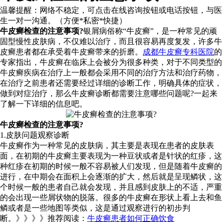
温馨提醒：
网络不稳定，可点击在线咨询按钮或电话按钮，与医
生一对一沟通。（方便*私密*快捷）
牛皮癣检查的注意事项?
银屑病俗称“牛皮癣”，是一种常见的顽
固型慢性皮肤病，不仅难以治疗，而且很容易再度复发，许多牛
皮癣患者都在承受着牛皮癣带来的折磨。
成都牛皮癣专科医院
的
专家指出，牛皮癣在临床上会被分为很多种类，对于不同类型的
牛皮癣疾病在治疗上一般都会采用不同的治疗方法和治疗药物，
在治疗之前患者还需要经过详细的诊断工作，明确具体的症状，
做到对症治疗，那么牛皮癣诊断都需要注意哪些问题呢?一起来
了解一下详细的信息吧。
牛皮癣检查的注意事项?
1.皮肤问题观察诊断
牛皮癣作为一种常见的皮肤病，其主要是表现在患者的皮肤表
面，在初期的牛皮癣主要表现为一种豆状或者是针状的红疹，这
种红疹在初期的时候一般不容易被人们发现，但是随着牛皮癣的
进行，在中期会在面积上会逐渐的扩大，然后就是呈现鳞状，这
个时候一般的患者自己就会发现，并且感到皮肤上的不适，严重
的会出现一些屑状物的脱落。很多的牛皮癣在形状上看上去和鱼
鳞或者是一些地图等类似，这是通过观察进行的初步判
断。》》》》推荐阅读：
牛皮癣患者如何正确饮食