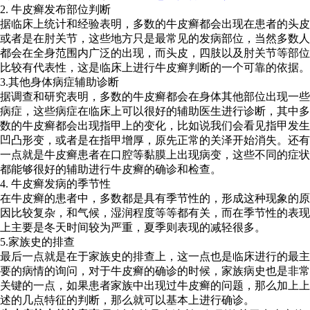
2. 牛皮癣发布部位判断
据临床上统计和经验表明，多数的牛皮癣都会出现在患者的头皮
或者是在肘关节，这些地方只是最常见的发病部位，当然多数人
都会在全身范围内广泛的出现，而头皮，四肢以及肘关节等部位
比较有代表性，这是临床上进行牛皮癣判断的一个可靠的依据。
3.其他身体病症辅助诊断
据调查和研究表明，多数的牛皮癣都会在身体其他部位出现一些
病症，这些病症在临床上可以很好的辅助医生进行诊断，其中多
数的牛皮癣都会出现指甲上的变化，比如说我们会看见指甲发生
凹凸形变，或者是在指甲增厚，原先正常的关泽开始消失。还有
一点就是牛皮癣患者在口腔等黏膜上出现病变，这些不同的症状
都能够很好的辅助进行牛皮癣的确诊和检查。
4. 牛皮癣发病的季节性
在牛皮癣的患者中，多数都是具有季节性的，形成这种现象的原
因比较复杂，和气候，湿润程度等等都有关，而在季节性的表现
上主要是冬天时间较为严重，夏季则表现的减轻很多。
5.家族史的排查
最后一点就是在于家族史的排查上，这一点也是临床进行的最主
要的病情的询问，对于牛皮癣的确诊的时候，家族病史也是非常
关键的一点，如果患者家族中出现过牛皮癣的问题，那么加上上
述的几点特征的判断，那么就可以基本上进行确诊。