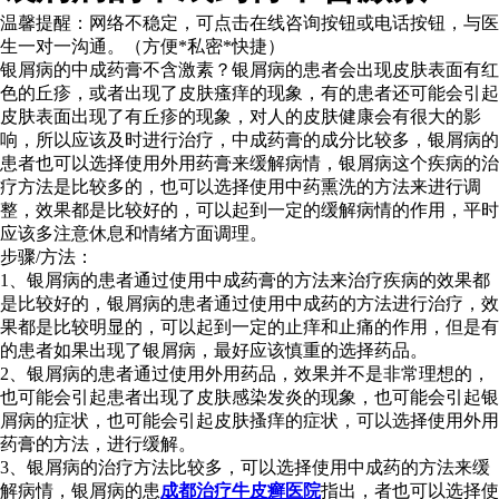
温馨提醒：
网络不稳定，可点击在线咨询按钮或电话按钮，与医
生一对一沟通。（方便*私密*快捷）
银屑病的中成药膏不含激素？银屑病的患者会出现皮肤表面有红
色的丘疹，或者出现了皮肤瘙痒的现象，有的患者还可能会引起
皮肤表面出现了有丘疹的现象，对人的皮肤健康会有很大的影
响，所以应该及时进行治疗，中成药膏的成分比较多，银屑病的
患者也可以选择使用外用药膏来缓解病情，银屑病这个疾病的治
疗方法是比较多的，也可以选择使用中药熏洗的方法来进行调
整，效果都是比较好的，可以起到一定的缓解病情的作用，平时
应该多注意休息和情绪方面调理。
步骤/方法：
1、银屑病的患者通过使用中成药膏的方法来治疗疾病的效果都
是比较好的，银屑病的患者通过使用中成药的方法进行治疗，效
果都是比较明显的，可以起到一定的止痒和止痛的作用，但是有
的患者如果出现了银屑病，最好应该慎重的选择药品。
2、银屑病的患者通过使用外用药品，效果并不是非常理想的，
也可能会引起患者出现了皮肤感染发炎的现象，也可能会引起银
屑病的症状，也可能会引起皮肤搔痒的症状，可以选择使用外用
药膏的方法，进行缓解。
3、银屑病的治疗方法比较多，可以选择使用中成药的方法来缓
解病情，银屑病的患
成都治疗牛皮癣医院
指出，者也可以选择使