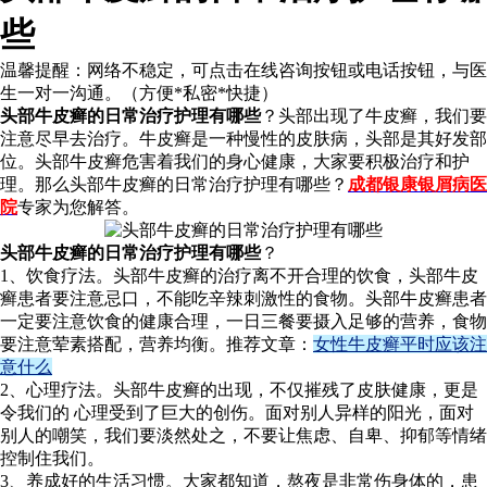
些
温馨提醒：
网络不稳定，可点击在线咨询按钮或电话按钮，与医
生一对一沟通。（方便*私密*快捷）
头部牛皮癣的日常治疗护理有哪些
？头部出现了牛皮癣，我们要
注意尽早去治疗。牛皮癣是一种慢性的皮肤病，头部是其好发部
位。头部牛皮癣危害着我们的身心健康，大家要积极治疗和护
理。那么头部牛皮癣的日常治疗护理有哪些？
成都银康银屑病医
院
专家为您解答。
头部牛皮癣的日常治疗护理有哪些
？
1、饮食疗法。头部牛皮癣的治疗离不开合理的饮食，头部牛皮
癣患者要注意忌口，不能吃辛辣刺激性的食物。头部牛皮癣患者
一定要注意饮食的健康合理，一日三餐要摄入足够的营养，食物
要注意荤素搭配，营养均衡。推荐文章：
女性牛皮癣平时应该注
意什么
2、心理疗法。头部牛皮癣的出现，不仅摧残了皮肤健康，更是
令我们的 心理受到了巨大的创伤。面对别人异样的阳光，面对
别人的嘲笑，我们要淡然处之，不要让焦虑、自卑、抑郁等情绪
控制住我们。
3、养成好的生活习惯。大家都知道，熬夜是非常伤身体的，患