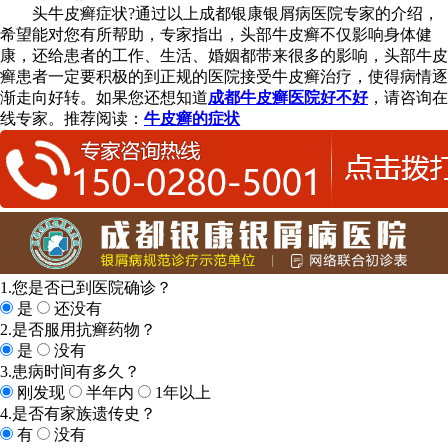
头牛皮癣症状?通过以上成都银康银屑病医院专家的介绍，
希望能对您有所帮助，专家指出，头部牛皮癣不仅影响身体健
康，还给患者的工作、生活、婚姻都带来很多的影响，头部牛皮
癣患者一定要积极的到正规的医院接受牛皮癣治疗，使得病情逐
渐走向好转。如果您还想知道
成都牛皮癣医院好不好
，请咨询在
线专家。推荐阅读：
牛皮癣的症状
1.您是否已到医院确诊？
是
还没有
2.是否服用抗癣药物？
是
没有
3.患病时间有多久？
刚发现
半年内
1年以上
4.是否有家族遗传史？
有
没有