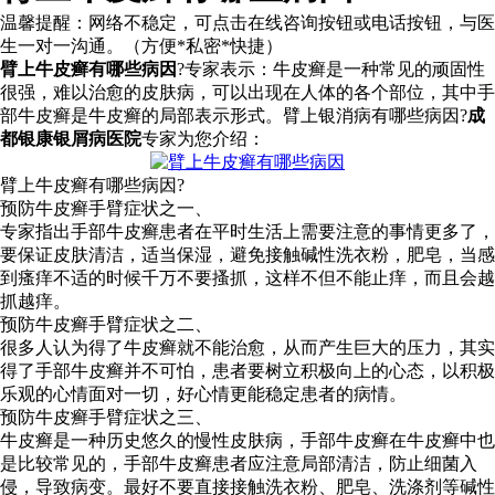
温馨提醒：
网络不稳定，可点击在线咨询按钮或电话按钮，与医
生一对一沟通。（方便*私密*快捷）
臂上牛皮癣有哪些病因
?专家表示：牛皮癣是一种常见的顽固性
很强，难以治愈的皮肤病，可以出现在人体的各个部位，其中手
部牛皮癣是牛皮癣的局部表示形式。臂上银消病有哪些病因?
成
都银康银屑病医院
专家为您介绍：
臂上牛皮癣有哪些病因?
预防牛皮癣手臂症状之一、
专家指出手部牛皮癣患者在平时生活上需要注意的事情更多了，
要保证皮肤清洁，适当保湿，避免接触碱性洗衣粉，肥皂，当感
到瘙痒不适的时候千万不要搔抓，这样不但不能止痒，而且会越
抓越痒。
预防牛皮癣手臂症状之二、
很多人认为得了牛皮癣就不能治愈，从而产生巨大的压力，其实
得了手部牛皮癣并不可怕，患者要树立积极向上的心态，以积极
乐观的心情面对一切，好心情更能稳定患者的病情。
预防牛皮癣手臂症状之三、
牛皮癣是一种历史悠久的慢性皮肤病，手部牛皮癣在牛皮癣中也
是比较常见的，手部牛皮癣患者应注意局部清洁，防止细菌入
侵，导致病变。最好不要直接接触洗衣粉、肥皂、洗涤剂等碱性