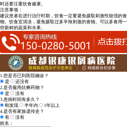
时还要注重饮食健康。
注意事项：
建议患者在进行治疗时期，饮食一定要避免摄取刺激性较强的食
物。饮食宜清淡，避免摄取过多辛辣刺激的食物。可以多食用一
些新鲜的蔬菜和水果。
1.您是否已到医院确诊？
是
还没有
2.是否服用抗癣药物？
是
没有
3.患病时间有多久？
刚发现
半年内
1年以上
4.是否有家族遗传史？
有
没有
姓名：