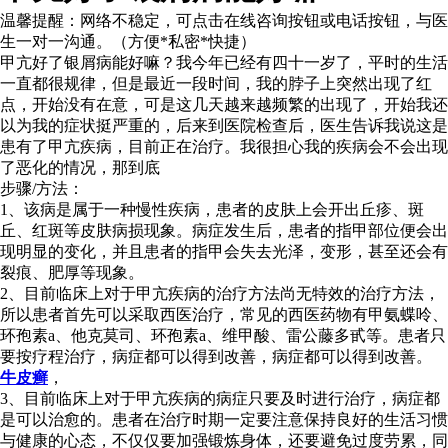
温馨提醒：
网络不稳定，可点击在线咨询按钮或电话按钮，与医
生一对一沟通。（方便*私密*快捷）
甲亢好了银屑病能好嘛？我今年已经有四十一岁了，平时的生活
一直都很规律，但是最近一段时间，我的脖子上突然出现了红
点，开始没有在意，可是这几天越来越频繁的出现了，开始我还
以为我的症状挺严重的，后来到医院检查后，医生告诉我说这是
患有了甲亢疾病，目前正在治疗。我很担心我的疾病会不会出现
了恶化的情况，那到底
步骤/方法：
1、该病是属于一种慢性疾病，患者的皮肤上会开出丘疹、斑
丘、红斑等皮肤病损现象。病症发生后，患者的指甲部位便会出
现明显的变化，并且患者的指甲会失去光泽，变形，甚至还会有
裂痕、肥厚等现象。
2、目前临床上对于甲亢疾病的治疗方法尚无特效的治疗方法，
所以患者首先可以采取西医治疗，常见的西医药物有甲氨蝶呤、
环孢素a、他克莫司、环孢素a、维甲酸、雷公藤多甙等。患者只
要按疗程治疗，病症都可以得到改善，病症都可以得到改善。
牛皮癣
，
3、目前临床上对于甲亢疾病的病症只要及时进行治疗，病症都
是可以治愈的。患者在治疗时期一定要注意保持良好的生活习惯
与健康的心态，不仅仅要加强锻炼身体，还要避免过度劳累，同