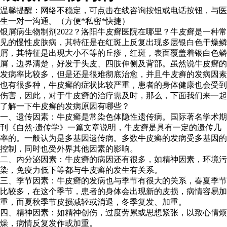
温馨提醒：
网络不稳定，可点击在线咨询按钮或电话按钮，与医
生一对一沟通。（方便*私密*快捷）
银屑病生物制剂2022？洛阳牛皮癣医院在哪里？牛皮癣是一种常
见的慢性皮肤病，其特征是在红斑上反复出现多层银白色干燥鳞
屑，其特征是出现大小不等的丘疹，红斑，表面覆盖着银白色鳞
屑，边界清楚，好发于头皮、四肢伸侧及背部。虽然说牛皮癣的
发病率比较多，但是还是很难彻底治愈，并且牛皮癣的发病因素
也有很多种，牛皮癣的症状比较严重，患者的身体健康也会受到
伤害，因此，对于牛皮癣的治疗需及时，那么，下面我们来一起
了解一下牛皮癣的发病原因有哪些？
一、遗传因素：牛皮癣是常染色体隐性遗传病。国际著名学术期
刊《自然·遗传学》一篇文章说明，牛皮癣是具有一定的遗传几
率的。一般认为是多基因遗传病。多数牛皮癣的发病受多基因的
控制，同时也受外界其他因素的影响。
二、内分泌因素：牛皮癣的病因还有很多，如精神因素，环境污
染，免疫力低下等都与牛皮癣的发生有关系。
三、季节因素：牛皮癣的发病也与季节有很大的关系，春夏季节
比较多，在这个季节，患者的身体会出现新的皮损，病情容易加
重，而夏秋季节皮损减轻或消退，冬季复发、加重。
四、精神因素：如精神创伤，过度劳累或思想紧张，以致心情烦
燥，病情反复发作或加重。