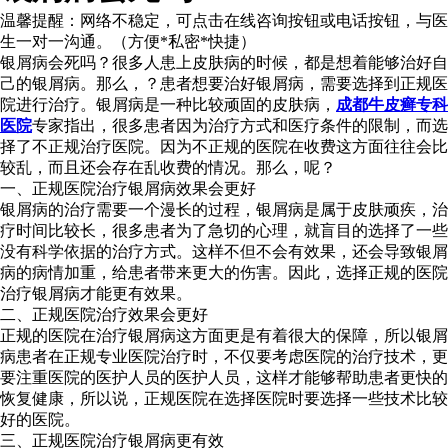
温馨提醒：
网络不稳定，可点击在线咨询按钮或电话按钮，与医
生一对一沟通。（方便*私密*快捷）
银屑病会死吗？很多人患上皮肤病的时候，都是想着能够治好自
己的银屑病。那么，？患者想要治好银屑病，需要选择到正规医
院进行治疗。银屑病是一种比较顽固的皮肤病，
成都牛皮癣专科
医院
专家指出，很多患者因为治疗方式和医疗条件的限制，而选
择了不正规治疗医院。因为不正规的医院在收费这方面往往会比
较乱，而且还会存在乱收费的情况。那么，呢？
一、正规医院治疗银屑病效果会更好
银屑病的治疗需要一个漫长的过程，银屑病是属于皮肤顽疾，治
疗时间比较长，很多患者为了急切的心理，就盲目的选择了一些
没有科学依据的治疗方式。这样不但不会有效果，还会导致银屑
病的病情加重，给患者带来更大的伤害。因此，选择正规的医院
治疗银屑病才能更有效果。
二、正规医院治疗效果会更好
正规的医院在治疗银屑病这方面更是有着很大的保障，所以银屑
病患者在正规专业医院治疗时，不仅要考虑医院的治疗技术，更
要注重医院的医护人员的医护人员，这样才能够帮助患者更快的
恢复健康，所以说，正规医院在选择医院时要选择一些技术比较
好的医院。
三、正规医院治疗银屑病更有效