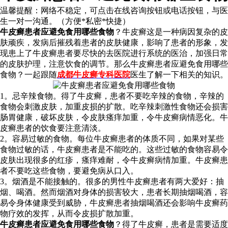
温馨提醒：
网络不稳定，可点击在线咨询按钮或电话按钮，与医
生一对一沟通。（方便*私密*快捷）
牛皮癣患者应避免食用哪些食物
？牛皮癣这是一种病因复杂的皮
肤顽疾，发病后摧残着患者的皮肤健康，影响了患者的形象，发
现患上了牛皮癣患者要尽快的去医院进行系统的医治，加强日常
的皮肤护理，注意饮食的调节。那么牛皮癣患者应避免食用哪些
食物？一起跟随
成都牛皮癣专科医院
医生了解一下相关的知识。
1。忌辛辣食物。得了牛皮癣，患者不要吃辛辣的食物，辛辣的
食物会刺激皮肤，加重皮损的扩散。吃辛辣刺激性食物还会损害
肠胃健康，破坏皮肤，令皮肤瘙痒加重，令牛皮癣病情恶化。牛
皮癣患者的饮食要注意清淡。
2。容易过敏的食物。每位牛皮癣患者的体质不同，如果对某些
食物过敏的话，牛皮癣患者是不能吃的。这些过敏的食物容易令
皮肤出现很多的红疹，瘙痒难耐，令牛皮癣病情加重。牛皮癣患
者不要吃这些食物，要避免病从口入。
3。烟酒是不能接触的。很多的男性牛皮癣患者有两大爱好：抽
烟、喝酒。然而烟酒对身体的损害较大，患者长期抽烟喝酒，容
易令身体健康受到威胁，牛皮癣患者抽烟喝酒还会影响牛皮癣药
物疗效的发挥，从而令皮损扩散加重。
牛皮癣患者应避免食用哪些食物
？得了牛皮癣，患者是需要适度