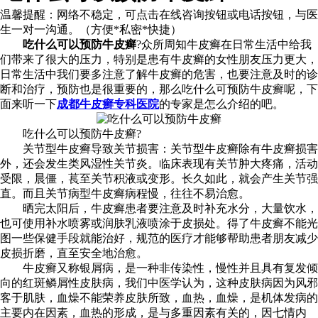
温馨提醒：
网络不稳定，可点击在线咨询按钮或电话按钮，与医
生一对一沟通。（方便*私密*快捷）
吃什么可以预防牛皮癣
?众所周知牛皮癣在日常生活中给我
们带来了很大的压力，特别是患有牛皮癣的女性朋友压力更大，
日常生活中我们要多注意了解牛皮癣的危害，也要注意及时的诊
断和治疗，预防也是很重要的，那么吃什么可预防牛皮癣呢，下
面来听一下
成都牛皮癣专科医院
的专家是怎么介绍的吧。
吃什么可以预防牛皮癣?
关节型牛皮癣导致关节损害：关节型牛皮癣除有牛皮癣损害
外，还会发生类风湿性关节炎。临床表现有关节肿大疼痛，活动
受限，晨僵，萇至关节积液或变形。长久如此，就会产生关节强
直。而且关节病型牛皮癣病程慢，往往不易治愈。
晒完太阳后，牛皮癣患者要注意及时补充水分，大量饮水，
也可使用补水喷雾或润肤乳液喷涂于皮损处。得了牛皮癣不能光
图一些保健手段就能治好，规范的医疗才能够帮助患者朋友减少
皮损折磨，直至安全地治愈。
牛皮癣又称银屑病，是一种非传染性，慢性并且具有复发倾
向的红斑鳞屑性皮肤病，我们中医学认为，这种皮肤病因为风邪
客于肌肤，血燥不能荣养皮肤所致，血热，血燥，是机体发病的
主要内在因素，血热的形成，是与多重因素有关的，因七情内