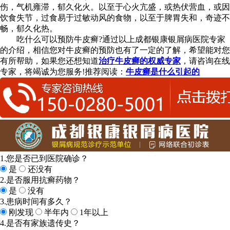
伤，气机雍滞，郁久化火。以至于心火亢盛，或热伏营血，或因
饮食失节，过食易于过敏动风的食物，以至于脾胃失和，奇迹不
畅，郁久化热。
吃什么可以预防牛皮癣?通过以上成都银康银屑病医院专家
的介绍，相信您对牛皮癣的预防也有了一定的了解，希望能对您
有所帮助，如果您还想知道
治疗牛皮癣的权威专家
，请咨询在线
专家，将竭诚为您服务!推荐阅读：
牛皮癣是什么引起的
1.您是否已到医院确诊？
是
还没有
2.是否服用抗癣药物？
是
没有
3.患病时间有多久？
刚发现
半年内
1年以上
4.是否有家族遗传史？