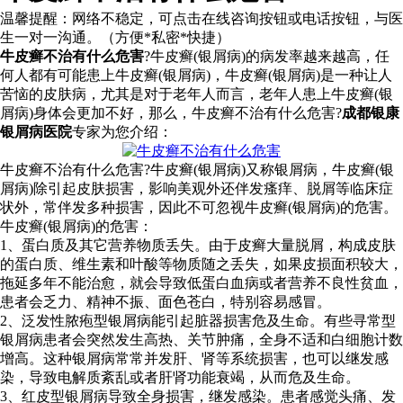
温馨提醒：
网络不稳定，可点击在线咨询按钮或电话按钮，与医
生一对一沟通。（方便*私密*快捷）
牛皮癣不治有什么危害
?牛皮癣(银屑病)的病发率越来越高，任
何人都有可能患上牛皮癣(银屑病)，牛皮癣(银屑病)是一种让人
苦恼的皮肤病，尤其是对于老年人而言，老年人患上牛皮癣(银
屑病)身体会更加不好，那么，牛皮癣不治有什么危害?
成都银康
银屑病医院
专家为您介绍：
牛皮癣不治有什么危害?牛皮癣(银屑病)又称银屑病，牛皮癣(银
屑病)除引起皮肤损害，影响美观外还伴发瘙痒、脱屑等临床症
状外，常伴发多种损害，因此不可忽视牛皮癣(银屑病)的危害。
牛皮癣(银屑病)的危害：
1、蛋白质及其它营养物质丢失。由于皮癣大量脱屑，构成皮肤
的蛋白质、维生素和叶酸等物质随之丢失，如果皮损面积较大，
拖延多年不能治愈，就会导致低蛋白血病或者营养不良性贫血，
患者会乏力、精神不振、面色苍白，特别容易感冒。
2、泛发性脓疱型银屑病能引起脏器损害危及生命。有些寻常型
银屑病患者会突然发生高热、关节肿痛，全身不适和白细胞计数
增高。这种银屑病常常并发肝、肾等系统损害，也可以继发感
染，导致电解质紊乱或者肝肾功能衰竭，从而危及生命。
3、红皮型银屑病导致全身损害，继发感染。患者感觉头痛、发