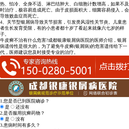
热、怕冷、全身不适、淋巴结肿大、白细胞计数增高，如果不及
时治疗，极容易造成死亡。由于皮损面积大，细菌容易侵入，会
导致败血症而死亡。
4、关节型银屑病导致关节损害，引发类风湿性关节炎。儿童患
者生长发育受限，有的小患者都十岁了看起来就像六七岁的样
子。
牛皮癣不治有什么危害?成都银康银屑病医院的医师介绍，银屑
病遗传性是很大的，为了避免牛皮癣(银屑病)的危害遗传给下一
代，医师建议您及时接受专业的治疗。
1.您是否已到医院确诊？
是
还没有
2.是否服用抗癣药物？
是
没有
3.患病时间有多久？