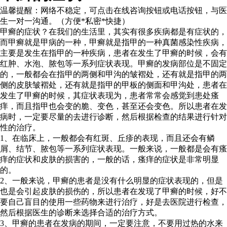
温馨提醒：
网络不稳定，可点击在线咨询按钮或电话按钮，与医
生一对一沟通。（方便*私密*快捷）
甲癣的症状？在我们的生活里，其实有很多疾病都是有症状的，
而甲癣就是甲病的一种，甲癣就是指甲的一种真菌感染性疾病，
主要是发生在指甲的一种疾病，患者在发生了甲癣的时候，会有
红肿、水泡、脓包等一系列症状表现。甲癣的发病部位是不固定
的，一般都会在指甲的两侧和甲沟的皱褶处，还有就是指甲的两
侧的皮肤皱褶处，还有就是指甲的甲板的侧面和甲沟处，患者在
发生了甲癣的时候，其症状表现为，患者常常会感觉到患处瘙
痒，而且指甲也会变的脆、变色，甚至还会变色。所以患者在发
病时，一定要尽量的去进行诊断，然后根据检查的结果进行针对
性的治疗。
1、在临床上，一般都会有红斑、丘疹的表现，而且还会有鳞
屑、结节、脓包等一系列症状表现。一般来说，一般都是会有瘙
痒的症状和皮肤的损害的，一般的话，瘙痒的症状是非常明显
的。
2、一般来说，甲癣的患者是没有什么明显的症状表现的，但是
也是会引起皮肤的损伤的，所以患者在发现了甲癣的时候，好不
要自己盲目的使用一些药物来进行治疗，好是去医院进行检查，
然后根据医生的诊断来选择合适的治疗方式。
3、甲癣的患者在发病的期间，一定要注意，不要用过热的水来