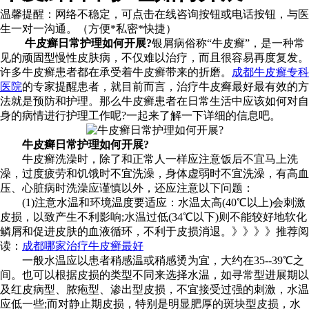
温馨提醒：
网络不稳定，可点击在线咨询按钮或电话按钮，与医
生一对一沟通。（方便*私密*快捷）
牛皮癣日常护理如何开展?
银屑病俗称“牛皮癣”，是一种常
见的顽固型慢性皮肤病，不仅难以治疗，而且很容易再度复发。
许多牛皮癣患者都在承受着牛皮癣带来的折磨。
成都牛皮癣专科
医院
的专家提醒患者，就目前而言，治疗牛皮癣最好最有效的方
法就是预防和护理。那么牛皮癣患者在日常生活中应该如何对自
身的病情进行护理工作呢?一起来了解一下详细的信息吧。
牛皮癣日常护理如何开展?
牛皮癣洗澡时，除了和正常人一样应注意饭后不宜马上洗
澡，过度疲劳和饥饿时不宜洗澡，身体虚弱时不宜洗澡，有高血
压、心脏病时洗澡应谨慎以外，还应注意以下问题：
(1)注意水温和环境温度要适应：水温太高(40℃以上)会刺激
皮损，以致产生不利影响;水温过低(34℃以下)则不能较好地软化
鳞屑和促进皮肤的血液循环，不利于皮损消退。》》》》推荐阅
读：
成都哪家治疗牛皮癣最好
一般水温应以患者稍感温或稍感烫为宜，大约在35--39℃之
间。也可以根据皮损的类型不同来选择水温，如寻常型进展期以
及红皮病型、脓疱型、渗出型皮损，不宜接受过强的刺激，水温
应低一些;而对静止期皮损，特别是明显肥厚的斑块型皮损，水