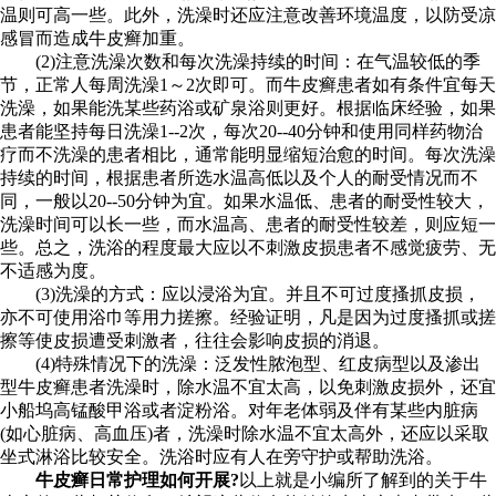
温则可高一些。此外，洗澡时还应注意改善环境温度，以防受凉
感冒而造成牛皮癣加重。
(2)注意洗澡次数和每次洗澡持续的时间：在气温较低的季
节，正常人每周洗澡1～2次即可。而牛皮癣患者如有条件宜每天
洗澡，如果能洗某些药浴或矿泉浴则更好。根据临床经验，如果
患者能坚持每日洗澡1--2次，每次20--40分钟和使用同样药物治
疗而不洗澡的患者相比，通常能明显缩短治愈的时间。每次洗澡
持续的时间，根据患者所选水温高低以及个人的耐受情况而不
同，一般以20--50分钟为宜。如果水温低、患者的耐受性较大，
洗澡时间可以长一些，而水温高、患者的耐受性较差，则应短一
些。总之，洗浴的程度最大应以不刺激皮损患者不感觉疲劳、无
不适感为度。
(3)洗澡的方式：应以浸浴为宜。并且不可过度搔抓皮损，
亦不可使用浴巾等用力搓擦。经验证明，凡是因为过度搔抓或搓
擦等使皮损遭受刺激者，往往会影响皮损的消退。
(4)特殊情况下的洗澡：泛发性脓泡型、红皮病型以及渗出
型牛皮癣患者洗澡时，除水温不宜太高，以免刺激皮损外，还宜
小船坞高锰酸甲浴或者淀粉浴。对年老体弱及伴有某些内脏病
(如心脏病、高血压)者，洗澡时除水温不宜太高外，还应以采取
坐式淋浴比较安全。洗浴时应有人在旁守护或帮助洗浴。
牛皮癣日常护理如何开展?
以上就是小编所了解到的关于牛