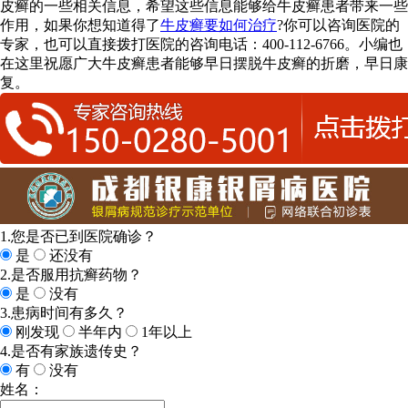
皮癣的一些相关信息，希望这些信息能够给牛皮癣患者带来一些
作用，如果你想知道得了
牛皮癣要如何治疗
?你可以咨询医院的
专家，也可以直接拨打医院的咨询电话：400-112-6766。小编也
在这里祝愿广大牛皮癣患者能够早日摆脱牛皮癣的折磨，早日康
复。
1.您是否已到医院确诊？
是
还没有
2.是否服用抗癣药物？
是
没有
3.患病时间有多久？
刚发现
半年内
1年以上
4.是否有家族遗传史？
有
没有
姓名：