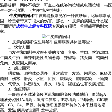
温馨提醒：
网络不稳定，可点击在线咨询按钮或电话按钮，与医
生一对一沟通。（方便*私密*快捷）
牛皮癣的病因
?牛皮癣是很常见的一种皮肤病，此病非常顽
固，给患者带来了很大的伤害。那么，牛皮癣的病因是什么呢，
下面听听
成都牛皮癣专科医院
专家的介绍吧，希望能帮助到大
家。
牛皮癣的病因?医生详解牛皮癣病因具体是哪些：
1、饮食方面
与发生和加剧牛皮癣有关的食物：鱼虾、羊肉、饮酒鸡肉、
牛肉及牛奶，辛辣刺激性食物葱蒜、辣椒等、猪头肉，鸭肉例、
兔肉。反应因人而异。
2、感染因素
咽喉痛、扁桃体炎居多，其次感冒，发烧、阑尾炎、麻疹及
菌痢、伤寒、肝炎、水痘、疟疾、腹膜炎、肺部感染、上额窦
炎、气管炎、淋巴结炎，鼻炎、结核、猩红热也有发病报道。
3、免疫障碍
一般患者有体液免疫紊乱和细胞免疫功能缺陷，血清IgA、
唾液分泌性IA增高，血清IG异常，IE亦增高，IM降低。CIC增
高、C3、C4。降低。抗角朊细胞膜循环抗体的水平显着地增
高。爱滋 病患者全部引发牛皮癣。