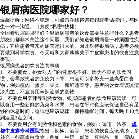
银屑病医院哪家好？
温馨提醒：
网络不稳定，可点击在线咨询按钮或电话按钮，与医
生一对一沟通。（方便*私密*快捷）
全国看银屑病哪里好？银屑病患者的饮食需要注意些什么？患者
朋友们都非常关注这个问题。我们都知道银屑病是一种顽固性疾
病，它给患者带来的痛苦是很大的。因此对待银屑病，患者必须
要做到科学饮食。今天就和大家聊聊关于牛皮癣患者的饮食注意
事项。
银屑病患者的饮食注意事项
1、不要偏食，挑食对人们的健康很不好。因为不良的饮食习
惯，会导致患者的免疫力下降。患者可以多补充一些高蛋白食
物，例如瘦肉、蛋类、豆类、新鲜蔬菜等。患者的饮食应该以清
淡为主，不宜食用辛辣油腻的食物。
2、不要食用辛辣等刺激食物。银屑病患者的饮食应该清淡，可
以食用一些新鲜的蔬菜和水果。患者在平时也应该保证自己有足
够的休息时间，睡眠也应该规律，保持睡眠时间，每天晚上10点
到凌晨3点之间。
3、不要食用含有刺激性和色素的食物，例如：咖啡、浓茶、
成
都牛皮癣专科医院
指出，辣椒、酒等。患者的饮食应该清淡，多
补充一些高蛋白食物，例如：牛奶、蛋类、豆制品、鱼、瘦肉