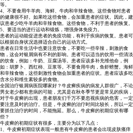
等。
4、不要食用牛羊肉、海鲜、牛肉和辛辣食物。这些食物对患者
的健康很不好。如果吃这些食物，会加重患者的症状。因此，建
议患者少吃牛羊肉和辛辣食物。这些食物，不利于患者的恢复。
5、要适当的进行运动和锻炼，增强身体免疫力。
患者的运动能促进患者的免疫功能，有利于疾病的恢复。患者可
以根据自身状况选择适合自己的运动方式。
患者在日常生活中也要注意饮食，不要吃一些辛辣，刺激的食
物，这会对银屑病有不利的影响。患者可以适当的饮用一些清淡
的饮食，例如：牛奶、豆腐汤等。患者应该多补充维他命，例
如：胡萝卜、西红柿、豆浆等。不要食用牛肉，鱼虾螃蟹。海鲜
和辛辣食物，这些刺激性食物会加重患者的症状。患者应该多吃
含水分和维生素较多的食物。
全国治疗银屑病医院哪家好？牛皮癣疾病的病发人群很广，不论
男女老少都有患病的可能，尤其是在秋冬季节更是常见的疾病，
对于牛皮癣的出现，患者朋友们千万不要忽视疾病的危害，一定
要注意及时的治疗。但是，牛皮癣的治疗时间比较长，所以一定
要抓住治疗的时间，不能拖延。那么，牛皮癣的初期症状有哪
些？
牛皮癣的初期症状有很多，主要分为以下几点：
1、牛皮癣初期症状表现一般患有牛皮癣的患者会出现皮肤瘙痒