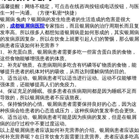
温馨提醒：
网络不稳定，可点击在线咨询按钮或电话按钮，与医
生一对一沟通。（方便*私密*快捷）
银屑病 兔肉？银屑病的发生给患者的生活造成的危害是很大
的，
成都银屑病医院
专家指出，而且银屑病的治疗周期长而且复
发率高。所以很多人都想知道银屑病是如何形成的，其实银屑病
的发病原因复杂，所以在饮食上就要引起人们的警惕，那么银屑
病患者应该如何补充营养？
1、补充蛋白质。银屑病患者需要多吃一些富含蛋白质的食物，
这些食物能够增强患者的体质。
2、补充矿物质。在患病期间多吃含有钙磷等矿物质的食物，能
够提升患者的机体对钙的吸收，从而达到缓解病情的目的。
3、适当运动。银屑病患者可以适当进行运动。运动不仅能够增
强体质，还能够提高人们的免疫力。
4、保证充足的睡眠。很多患者在疾病期间都是因为睡眠不足而
导致的，所以银屑病患者不应该熬夜。
5、保持愉快的心情。银屑病患者需要保持良好的心态，因为这
种疾病会给患者的心态造成压力，这种疾病的复发率也会更快。
6、适当运动。银屑病患者可能是因为疾病的复发，但是在银屑
病的治疗过程中不要过度运动。
以上是银屑病患者应该如何补充营养的介绍。银屑病患者应该如
何补充营养呢？在日常饮食方面需要注意营养。患者应该多吃高