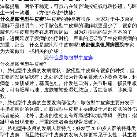
温馨提醒：
网络不稳定，可点击在线咨询按钮或电话按钮，与医
生一对一沟通。（方便*私密*快捷）
什么是脓包型牛皮癣?
牛皮癣的种类有很多，大家对于牛皮癣的
理解不是很明白，对于脓包型牛皮癣的理解就更是少了，很多的
脓包型牛皮癣患者在患有疾病后，因为对疾病的缺乏基本的了
解，进而延误了疾病的治疗时机，严重的还导致了牛皮癣疾病的
加重，那么，什么是脓疱型牛皮癣呢?
成都银康银屑病医院
专家
为大家做出一些相关的介绍：
什么是脓包型牛皮癣?
1、脓包型牛皮癣的发病症状：脓疱型牛皮癣有很多的种类，但
主要的发病症状有：患处的皮损为针尖至粟米大小黄色脓疱，起
病急，集簇成片，基底色红。伴发热口渴，关节肿痛，损及甲板
者，可有肥厚污浊，皮肤皱褶处湿烂脓痂，舌红苔腻，脉象濡
数。
2、脓包型牛皮癣的主要发病部位为：脓包型牛皮癣主要好发于
手指和脚趾的远端，而肢端型牛皮癣主要继发于局部皮肤的外伤
或者感染，此外，患者的患处会有疼痛感和功能障碍，例如：指
趾甲会出现变形，严重的患者会出现骨质破坏。
3、脓包型牛皮癣的发病人群特点：好发于20-60岁人群的特殊类
型牛皮癣，而且脓包型牛皮癣的发病人群更常见于女性，其主要