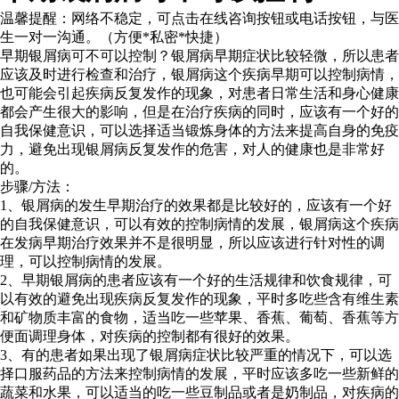
温馨提醒：
网络不稳定，可点击在线咨询按钮或电话按钮，与医
生一对一沟通。（方便*私密*快捷）
早期银屑病可不可以控制？银屑病早期症状比较轻微，所以患者
应该及时进行检查和治疗，银屑病这个疾病早期可以控制病情，
也可能会引起疾病反复发作的现象，对患者日常生活和身心健康
都会产生很大的影响，但是在治疗疾病的同时，应该有一个好的
自我保健意识，可以选择适当锻炼身体的方法来提高自身的免疫
力，避免出现银屑病反复发作的危害，对人的健康也是非常好
的。
步骤/方法：
1、银屑病的发生早期治疗的效果都是比较好的，应该有一个好
的自我保健意识，可以有效的控制病情的发展，银屑病这个疾病
在发病早期治疗效果并不是很明显，所以应该进行针对性的调
理，可以控制病情的发展。
2、早期银屑病的患者应该有一个好的生活规律和饮食规律，可
以有效的避免出现疾病反复发作的现象，平时多吃些含有维生素
和矿物质丰富的食物，适当吃一些苹果、香蕉、葡萄、香蕉等方
便面调理身体，对疾病的控制都有很好的效果。
3、有的患者如果出现了银屑病症状比较严重的情况下，可以选
择口服药品的方法来控制病情的发展，平时应该多吃一些新鲜的
蔬菜和水果，可以适当的吃一些豆制品或者是奶制品，对疾病的