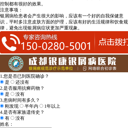
控制都有很好的效果。
注意事项：
银屑病给患者会产生很大的影响，应该有一个好的自我保健意
识，平时多注意皮肤方面的护理，应该有好的生活规律和饮食规
律，避免出现银屑病症状更加严重现象。
1.您是否已到医院确诊？
是
还没有
2.是否服用抗癣药物？
是
没有
3.患病时间有多久？
刚发现
半年内
1年以上
4.是否有家族遗传史？
有
没有
姓名：